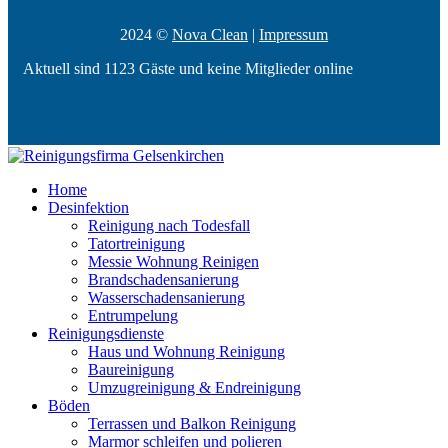
2024 ©
Nova Clean
|
Impressum
Aktuell sind 1123 Gäste und keine Mitglieder online
Home
Desinfektion
Reinigung nach Todesfall
Tatortreinigung
Messie Wohnung Reinigen
Brandschadensanierung
Wasserschadensanierung
Entrumpelung
Reinigungsdienste
Haus und Wohnung Reinigung
Baureinigung
Umzugreinigung & Endreinigung
Böden
Terrassen und Balkon Reinigung
Marmor schleifen und polieren